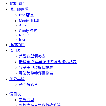
關於我們
設計師團隊
Eric 店長
Monica 阿靜
A Lin
Candy 桂灼
ROSE
Eva
服務項目
價目表
美髮造型價格表
新概念禪 專業頭皮養護系統價格表
專業美甲製造價格表
專業美睫養護價格表
美髮專欄
熱門短影音
價目表
美髮造型
新概念禪－頭皮養護系統