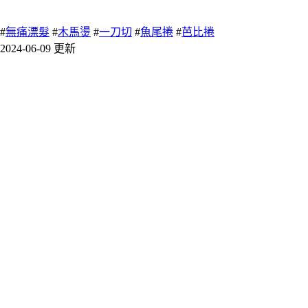
802 瀏覽
#
無痛漂髮
#
木馬燙
#
一刀切
#
魚尾捲
#
芭比捲
2024-06-09 更新