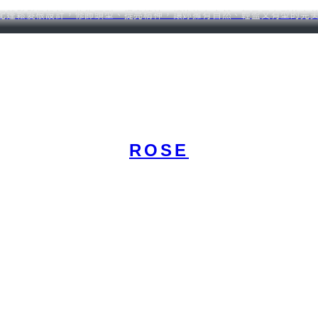
，搭配蓬鬆髮根設計，修飾頭型、提亮精神，讓妳擁有自然、輕盈又有型的
ROSE