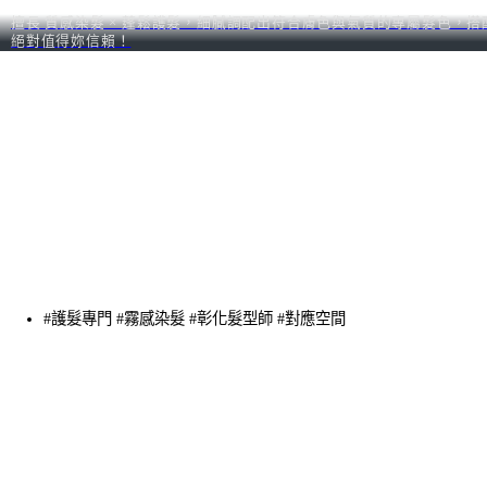
擅長 質感染髮 × 蓬鬆護髮，細膩調配出符合膚色與氣質的專屬髮色
絕對值得妳信賴！
#護髮專門 #霧感染髮 #彰化髮型師 #對應空間