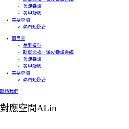
美睫養護
美甲凝膠
美髮專欄
熱門短影音
價目表
美髮造型
新概念禪－頭皮養護系統
美睫養護
美甲凝膠
美髮專欄
熱門短影音
聯絡我們
對應空間ALin