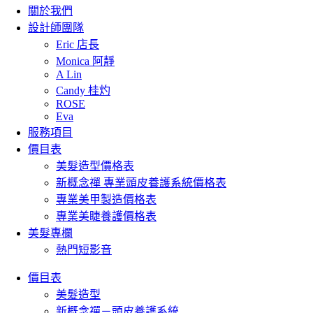
關於我們
設計師團隊
Eric 店長
Monica 阿靜
A Lin
Candy 桂灼
ROSE
Eva
服務項目
價目表
美髮造型價格表
新概念禪 專業頭皮養護系統價格表
專業美甲製造價格表
專業美睫養護價格表
美髮專欄
熱門短影音
價目表
美髮造型
新概念禪－頭皮養護系統