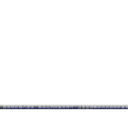
擅長結合個人頭型、臉型比例與髮質條件，注重整體輪廓與質感細節量身