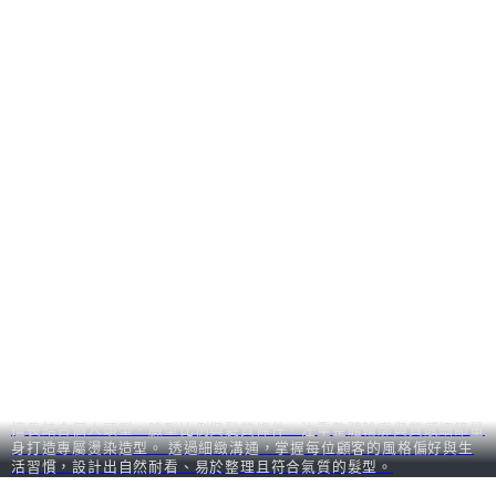
擅長結合個人頭型、臉型比例與髮質條件，注重整體輪廓與質感細節量
身打造專屬燙染造型。 透過細緻溝通，掌握每位顧客的風格偏好與生
活習慣，設計出自然耐看、易於整理且符合氣質的髮型。