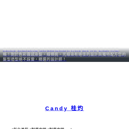
專精都會精緻質感風,針對不同風格的捲髮精心為您打造最佳捲度風
格！對於色彩霧感染髮，線條挑，光線染有絕佳的設計與獨特配方您的
髮型造型絕不踩雷，精選的設計師！
Candy 桂灼