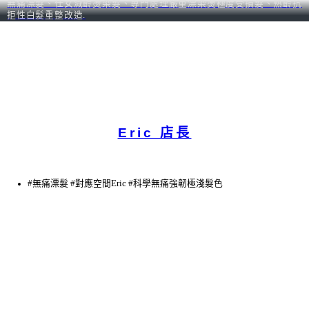
無痛漂髮、仕女減齡燙染髮、專門處理嚴重漂染燙極度受損髮、熟齡抗
拒性白髮重整改造.
Eric 店長
#無痛漂髮 #對應空間Eric #科學無痛強韌極淺髮色