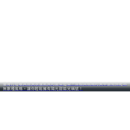
量身打造最具甜美浪漫氣質的髮型造型，互相與精緻的美甲藝術搭配出
無數種風格，讓你輕鬆擁有陽光甜姐兒稱號！