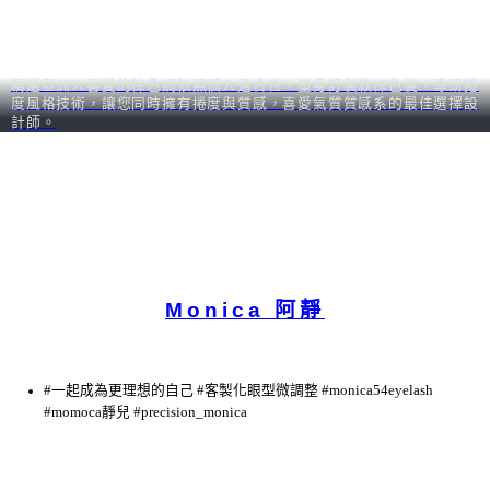
精選亞洲人喜愛的棕色調依照個人適合性，量身訂製款棕色髮，專研捲
度風格技術，讓您同時擁有捲度與質感，喜愛氣質質感系的最佳選擇設
計師。
Monica 阿靜
#一起成為更理想的自己 #客製化眼型微調整 #monica54eyelash
#momoca靜兒 #precision_monica