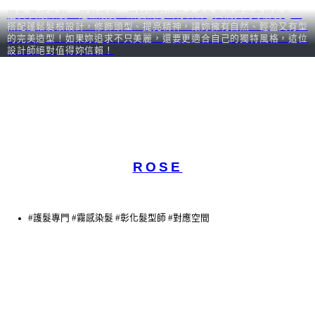
擅長 質感染髮 × 蓬鬆護髮，細膩調配出符合膚色與氣質的專屬髮色，
搭配蓬鬆髮根設計，修飾頭型、提亮精神，讓妳擁有自然、輕盈又有型
的完美造型！如果妳追求不只美麗，還要更適合自己的獨特風格，這位
設計師絕對值得妳信賴！
ROSE
#護髮專門 #霧感染髮 #彰化髮型師 #對應空間